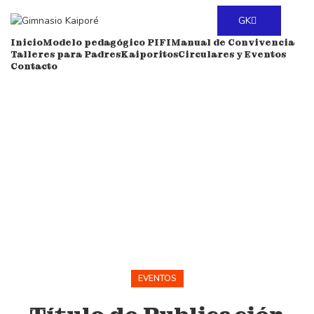
GK
Inicio
Modelo pedagógico PIFI
Manual de Convivencia
Talleres para Padres
Kaiporitos
Circulares y Eventos
Contacto
EVENTOS